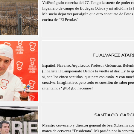
VitiFotógrafo cosecha del 77. Tengo la suerte de poder 
Ingeniero de campo de Bodegas Ochoa y mi afición a la f
Me suelo dejar ver por algún que otro concurso de Fotos 
cocina de “El Perolas”
F.J.ALVAREZ ATAR
Español, Navarro, Arquitecto, Profesor, Geómetra, Belenis
(Finalista II Campeonato Demos la vuelta al día) ...y lo 
si, con los cinco sentidos -que para eso están- y con mu
creativo, imaginativo, pero todo es cuestión de saber pe
intentamos? ¡No! ¡Lo hacemos!
SANTIAGO GARCI
Maestro cervecero y director general de beer&dreams com
marca de cervezas “Desiderata". Mi pasión por la cerveza