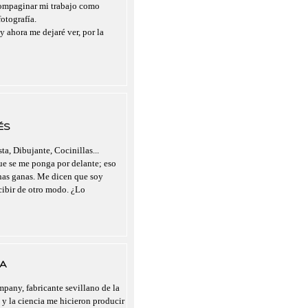
compaginar mi trabajo como
otografía.
y ahora me dejaré ver, por la
ÉS
ta, Dibujante, Cocinillas...
que se me ponga por delante; eso
chas ganas. Me dicen que soy
rcibir de otro modo. ¿Lo
A
pany, fabricante sevillano de la
 y la ciencia me hicieron producir