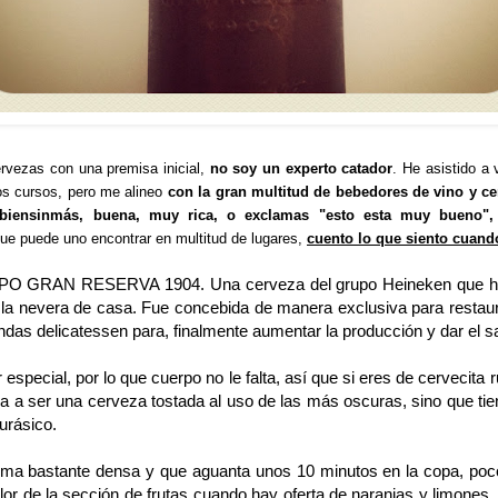
rvezas con una premisa inicial,
no soy un experto catador
. He asistido a
os cursos, pero me alineo
con la gran multitud de bebedores de vino y c
biensinmás, buena, muy rica, o exclamas "esto esta muy bueno",
que puede uno encontrar en multitud de lugares,
cuento lo que siento cuand
O GRAN RESERVA 1904
. Una cerveza del grupo Heineken que h
 la nevera de casa. Fue concebida de manera exclusiva para restaura
ndas delicatessen para, finalmente aumentar la producción y dar el sal
special, por lo que cuerpo no le falta, así que si eres de cervecita ru
llega a ser una cerveza tostada al uso de las más oscuras, sino que t
urásico
.
ma bastante densa y que aguanta unos 10 minutos en la copa, poco 
lor de la sección de frutas cuando hay oferta de naranjas y limones. 