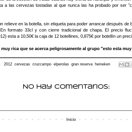
rta a las cervezas tostadas al que nunca las ha probado por ser "c
 relieve en la botella, sin etiqueta para poder arrancar después de be
n formato 33cl y con cierre tradicional de chapa. El precio fluc
2) esta a 10,50€ la caja de 12 botellines, 0,875€ por botellín un pre
 muy rica que se acerca peligrosamente al grupo "esto esta muy
as:
2012
,
cervezas
,
cruzcampo
,
elperolas
,
gran reserva
,
heineken
No hay comentarios:
Inicio