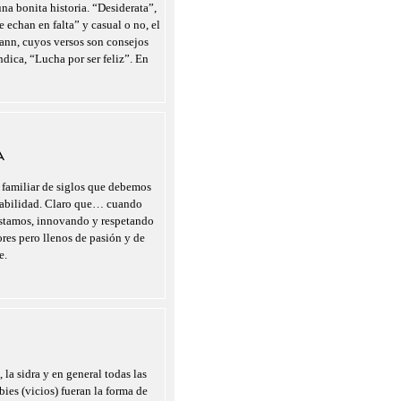
a bonita historia. “Desiderata”,
 echan en falta” y casual o no, el
nn, cuyos versos son consejos
indica, “Lucha por ser feliz”. En
A
 familiar de siglos que debemos
nsabilidad. Claro que… cuando
estamos, innovando y respetando
ores pero llenos de pasión y de
e.
 la sidra y en general todas las
ies (vicios) fueran la forma de