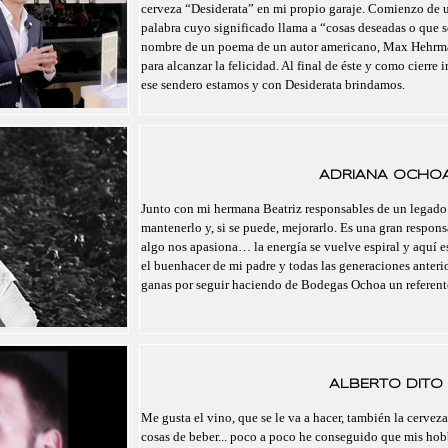
cerveza “Desiderata” en mi propio garaje. Comienzo de un
palabra cuyo significado llama a “cosas deseadas o que se
nombre de un poema de un autor americano, Max Hehrma
para alcanzar la felicidad. Al final de éste y como cierre 
ese sendero estamos y con Desiderata brindamos.
ADRIANA OCHO
Junto con mi hermana Beatriz responsables de un legado
mantenerlo y, si se puede, mejorarlo. Es una gran respo
algo nos apasiona… la energía se vuelve espiral y aquí 
el buenhacer de mi padre y todas las generaciones anteri
ganas por seguir haciendo de Bodegas Ochoa un referent
ALBERTO DITO
Me gusta el vino, que se le va a hacer, también la cerveza,
cosas de beber... poco a poco he conseguido que mis hobb