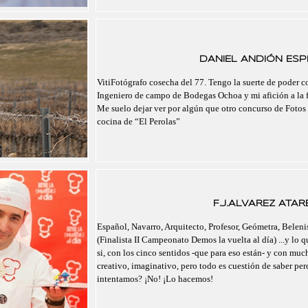
DANIEL ANDIÓN ESPI
VitiFotógrafo cosecha del 77. Tengo la suerte de poder 
Ingeniero de campo de Bodegas Ochoa y mi afición a la f
Me suelo dejar ver por algún que otro concurso de Fotos 
cocina de “El Perolas”
F.J.ALVAREZ ATAR
Español, Navarro, Arquitecto, Profesor, Geómetra, Belenis
(Finalista II Campeonato Demos la vuelta al día) ...y lo 
si, con los cinco sentidos -que para eso están- y con mu
creativo, imaginativo, pero todo es cuestión de saber pe
intentamos? ¡No! ¡Lo hacemos!