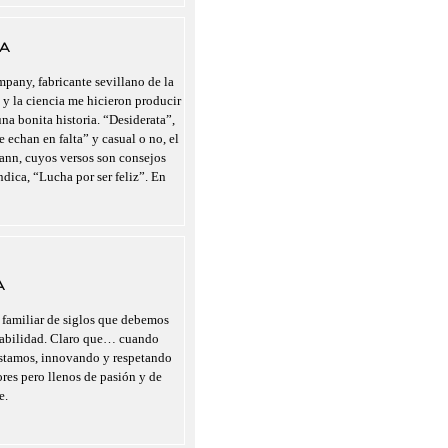
A
pany, fabricante sevillano de la
 y la ciencia me hicieron producir
a bonita historia. “Desiderata”,
 echan en falta” y casual o no, el
nn, cuyos versos son consejos
indica, “Lucha por ser feliz”. En
A
 familiar de siglos que debemos
nsabilidad. Claro que… cuando
estamos, innovando y respetando
ores pero llenos de pasión y de
e.