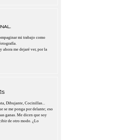
NAL.
compaginar mi trabajo como
otografía.
y ahora me dejaré ver, por la
ÉS
ta, Dibujante, Cocinillas...
que se me ponga por delante; eso
chas ganas. Me dicen que soy
rcibir de otro modo. ¿Lo