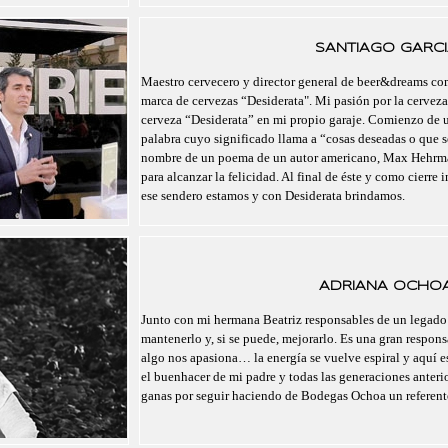
SANTIAGO GARCI
Maestro cervecero y director general de beer&dreams com
marca de cervezas “Desiderata". Mi pasión por la cerveza
cerveza “Desiderata” en mi propio garaje. Comienzo de un
palabra cuyo significado llama a “cosas deseadas o que se
nombre de un poema de un autor americano, Max Hehrma
para alcanzar la felicidad. Al final de éste y como cierre 
ese sendero estamos y con Desiderata brindamos.
ADRIANA OCHO
Junto con mi hermana Beatriz responsables de un legado
mantenerlo y, si se puede, mejorarlo. Es una gran respo
algo nos apasiona… la energía se vuelve espiral y aquí 
el buenhacer de mi padre y todas las generaciones anteri
ganas por seguir haciendo de Bodegas Ochoa un referent