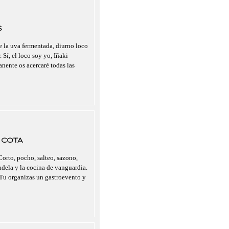
S
 la uva fermentada, diurno loco
 Sí, el loco soy yo, Iñaki
nente os acercaré todas las
 COTA
rto, pocho, salteo, sazono,
adela y la cocina de vanguardia.
 Tu organizas un gastroevento y