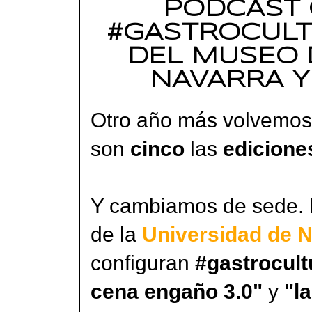
PODCAST 
#GASTROCULT
DEL MUSEO 
NAVARRA Y
Otro año más volvemos
son
cinco
las
edicion
Y cambiamos de sede.
de la
Universidad de N
configuran
#gastrocult
cena engaño 3.0"
y
"l