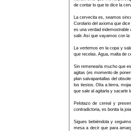
de contar lo que te dice la ce
La cervecita es, seamos sinc
Corolario del axioma que dice
es una verdad indemostrable 
salir. Así que vayamos con la 
La vertemos en la copa y sale 
que recelas. Agua, malta de c
Sin remenearla mucho que est
agitas (es momento de poners
plan salvapantallas del obsol
los tiestos. Olía a tierra, moj
que sale al agitarla y sacarle 
Pelotazo de cereal y prese
contradictoria, es bonita la joia
Sigues bebiéndola y seguimos
mesa a decir que para amarg