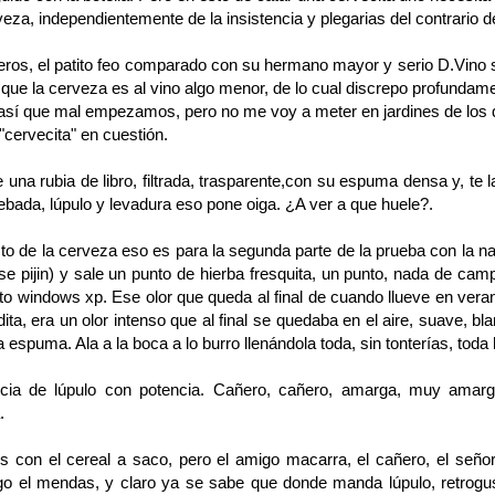
rveza, independientemente de la insistencia y plegarias del contrario d
eros, el patito feo comparado con su hermano mayor y serio D.Vino s
 que la cerveza es al vino algo menor, de lo cual discrepo profund
así que mal empezamos, pero no me voy a meter en jardines de los 
"cervecita" en cuestión.
una rubia de libro, filtrada, trasparente,con su espuma densa y, te l
ebada, lúpulo y levadura eso pone oiga. ¿A ver a que huele?.
o de la cerveza eso es para la segunda parte de la prueba con la na
e pijin) y sale un punto de hierba fresquita, un punto, nada de cam
eto windows xp. Ese olor que queda al final de cuando llueve en ve
adita, era un olor intenso que al final se quedaba en el aire, suave, bla
la espuma. Ala a la boca a lo burro llenándola toda, sin tonterías, toda
ncia de lúpulo con potencia. Cañero, cañero, amarga, muy amarg
.
 con el cereal a saco, pero el amigo macarra, el cañero, el seño
o el mendas, y claro ya se sabe que donde manda lúpulo, retrogus