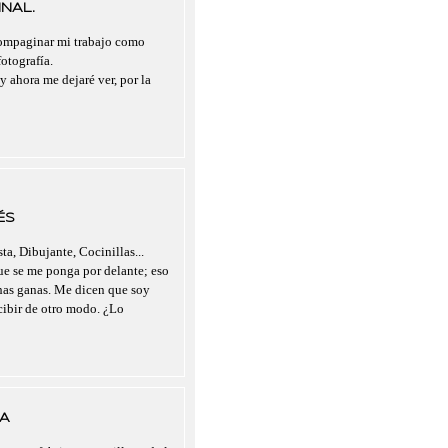
NAL.
compaginar mi trabajo como
otografía.
y ahora me dejaré ver, por la
ÉS
ta, Dibujante, Cocinillas...
que se me ponga por delante; eso
chas ganas. Me dicen que soy
rcibir de otro modo. ¿Lo
A