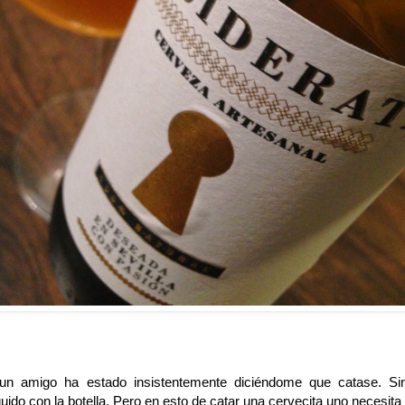
un amigo ha estado insistentemente diciéndome que catase. Si
uido con la botella. Pero en esto de catar una cervecita uno necesit