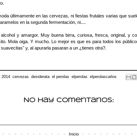
to.
oda últimamente en las cervezas, ni fiestas frutales varias que su
aramelos en la segunda fermentación, ni....
alcohol y amargor. Muy buena birra, curiosa, fresca, original, y co
ito. Mola oiga. Y mucho. Lo mejor es que es para todos los públi
suavecitas" y, al apurarla pasaran a un ¿tienes otra?.
:
2014
,
cervezas
,
desiderata
,
el perolas
,
elperolas
,
elperolascarlos
No hay comentarios:
Inicio