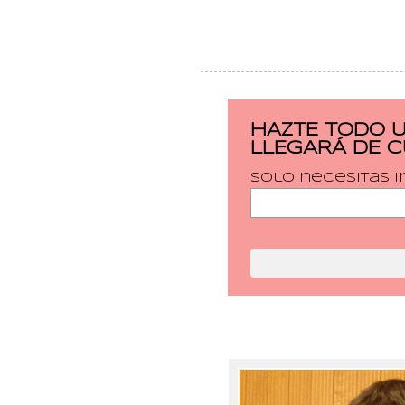
HAZTE TODO 
LLEGARÁ DE 
Solo necesitas i