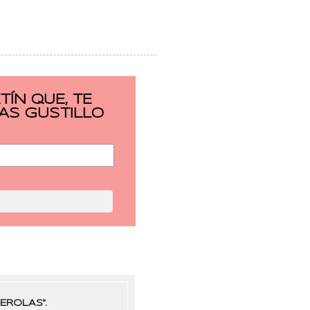
ÍN QUE, TE
AS GUSTILLO
EROLAS".