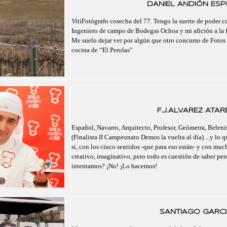
DANIEL ANDIÓN ESPI
VitiFotógrafo cosecha del 77. Tengo la suerte de poder 
Ingeniero de campo de Bodegas Ochoa y mi afición a la f
Me suelo dejar ver por algún que otro concurso de Fotos 
cocina de “El Perolas”
F.J.ALVAREZ ATAR
Español, Navarro, Arquitecto, Profesor, Geómetra, Belenis
(Finalista II Campeonato Demos la vuelta al día) ...y lo 
si, con los cinco sentidos -que para eso están- y con mu
creativo, imaginativo, pero todo es cuestión de saber pe
intentamos? ¡No! ¡Lo hacemos!
SANTIAGO GARCI