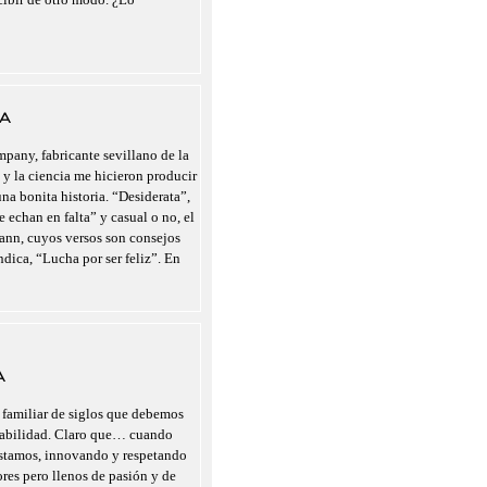
A
pany, fabricante sevillano de la
 y la ciencia me hicieron producir
a bonita historia. “Desiderata”,
 echan en falta” y casual o no, el
nn, cuyos versos son consejos
indica, “Lucha por ser feliz”. En
A
 familiar de siglos que debemos
nsabilidad. Claro que… cuando
estamos, innovando y respetando
ores pero llenos de pasión y de