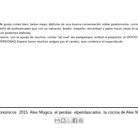
e gusta comer bien, beber mejor, disfrutar de una buena conversación sobre gastronomía, cocina
infín de profesionales que con su esfuerzo, ilusión, empeño, sinceridad y saber hacer crean el 
ue podemos disfrutar.
ntento, con la ayuda de muchos, contar "tal cual" sin trampatojos, acritud ni prejuicios, el OFICI
PERSONAS.Espero hacer muchos amigos por el camino, que comience el espectáculo.
ronomicos
,
2015
,
Alex Múgica
,
el perolas
,
elperolascarlos
,
la cocina de Alex 