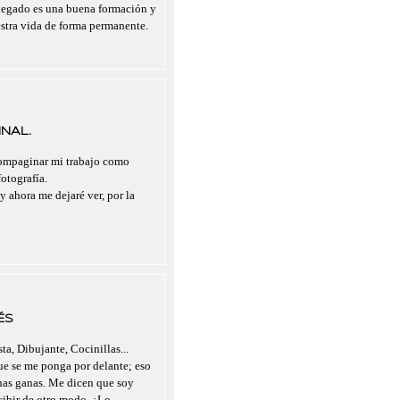
legado es una buena formación y
estra vida de forma permanente.
NAL.
compaginar mi trabajo como
otografía.
y ahora me dejaré ver, por la
ÉS
ta, Dibujante, Cocinillas...
que se me ponga por delante; eso
chas ganas. Me dicen que soy
rcibir de otro modo. ¿Lo