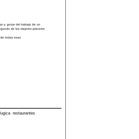
r y, gozar del trabajo de un
segundo de los mejores placeres
O de todas esas
Mugica
,
restaurantes