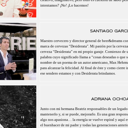
intentamos? ¡No! ¡Lo hacemos!
SANTIAGO GARCI
Maestro cervecero y director general de beer&dreams com
marca de cervezas “Desiderata". Mi pasión por la cerveza
cerveza “Desiderata” en mi propio garaje. Comienzo de un
palabra cuyo significado llama a “cosas deseadas o que se
nombre de un poema de un autor americano, Max Hehrma
para alcanzar la felicidad. Al final de éste y como cierre 
ese sendero estamos y con Desiderata brindamos.
ADRIANA OCHO
Junto con mi hermana Beatriz responsables de un legado
mantenerlo y, si se puede, mejorarlo. Es una gran respo
algo nos apasiona… la energía se vuelve espiral y aquí 
el buenhacer de mi padre y todas las generaciones anteri