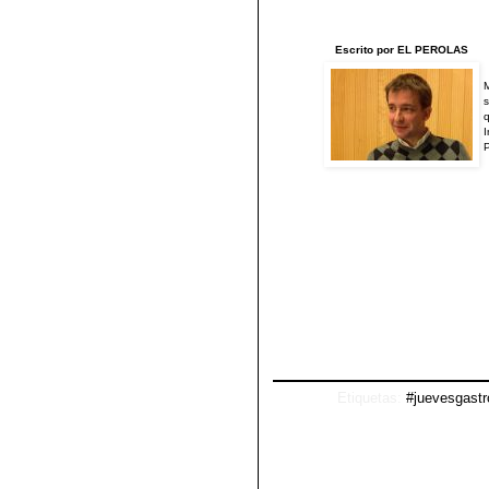
Escrito por EL PEROLAS
M
s
q
I
Etiquetas:
#juevesgast