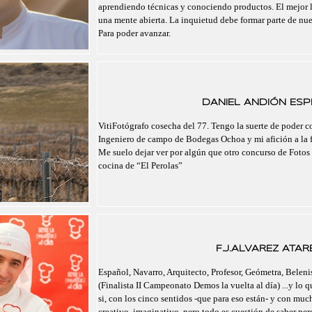
aprendiendo técnicas y conociendo productos. El mejor 
una mente abierta. La inquietud debe formar parte de nu
Para poder avanzar.
DANIEL ANDIÓN ESPI
VitiFotógrafo cosecha del 77. Tengo la suerte de poder 
Ingeniero de campo de Bodegas Ochoa y mi afición a la f
Me suelo dejar ver por algún que otro concurso de Fotos 
cocina de “El Perolas”
F.J.ALVAREZ ATAR
Español, Navarro, Arquitecto, Profesor, Geómetra, Belenis
(Finalista II Campeonato Demos la vuelta al día) ...y lo 
si, con los cinco sentidos -que para eso están- y con mu
creativo, imaginativo, pero todo es cuestión de saber pe