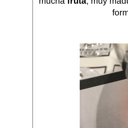
mucha
fruta
, muy madu
form