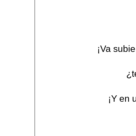
¡Va subie
¿t
¡Y en 