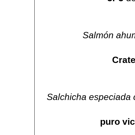
Salmón ahum
Crat
Salchicha especiada c
puro vic