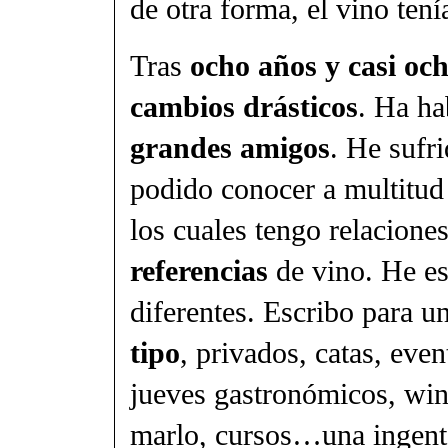
de otra forma, el vino tení
Tras
ocho años y casi oc
cambios drásticos
. Ha ha
grandes amigos
. He sufr
podido conocer a multitud 
los cuales tengo relacion
referencias
de vino. He e
diferentes. Escribo para u
tipo
, privados, catas, eve
jueves gastronómicos, wine
marlo, cursos…una ingente