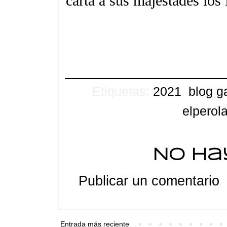
carta a sus majestades lo
Etiquetas:
2021
,
blog g
elperol
No ha
Publicar un comentario
Entrada más reciente