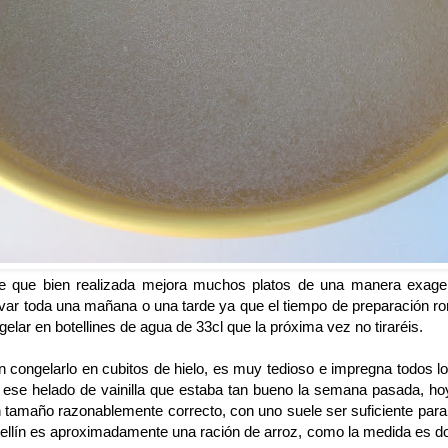
e que bien realizada mejora muchos platos de una manera exag
var toda una mañana o una tarde ya que el tiempo de preparación ron
lar en botellines de agua de 33cl que la próxima vez no tiraréis.
n congelarlo en cubitos de hielo, es muy tedioso e impregna todos 
ese helado de vainilla que estaba tan bueno la semana pasada, hoy
un tamaño razonablemente correcto, con uno suele ser suficiente para
tellín es aproximadamente una ración de arroz, como la medida es do