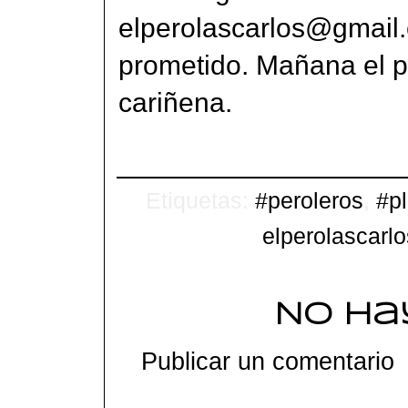
elperolascarlos@gmail.
prometido. Mañana el p
cariñena.
Etiquetas:
#peroleros
,
#p
elperolascarl
No ha
Publicar un comentario