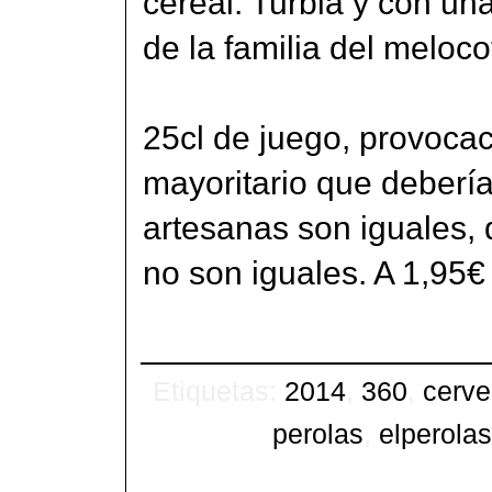
cereal. Turbia y con u
de la familia del meloc
25cl de juego, provocac
mayoritario que debería
artesanas son iguales, 
no son iguales. A 1,95
Etiquetas:
2014
,
360
,
cerve
perolas
,
elperola