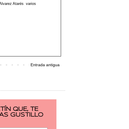
Alvarez Atarés
,
varios
Entrada antigua
ÍN QUE, TE
AS GUSTILLO