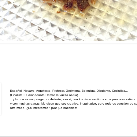
Español, Navarro, Arquitecto, Profesor, Geómetra, Belenista, Dibujante, Cocinillas...
(Finalista II Campeonato Demos la vuelta al día)
...y lo que se me ponga por delante; eso si, con los cinco sentidos -que para eso están-
y con muchas ganas. Me dicen que soy creativo, imaginativo, pero todo es cuestión de sa
otro modo. ¿Lo intentamos? ¡No! ¡Lo hacemos!