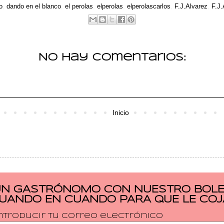
o
,
dando en el blanco
,
el perolas
,
elperolas
,
elperolascarlos
,
F.J.Alvarez
,
F.J.
No hay comentarios:
Inicio
UN GASTRÓNOMO CON NUESTRO BOLET
CUANDO EN CUANDO PARA QUE LE COJ
ntroducir tu correo electrónico