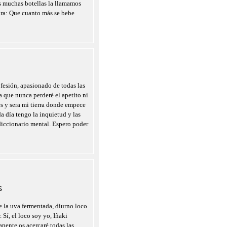
as muchas botellas la llamamos
ara: Que cuanto más se bebe
fesión, apasionado de todas las
a que nunca perderé el apetito ni
es y sera mi tierra donde empece
a día tengo la inquietud y las
diccionario mental. Espero poder
S
 la uva fermentada, diurno loco
 Sí, el loco soy yo, Iñaki
nente os acercaré todas las