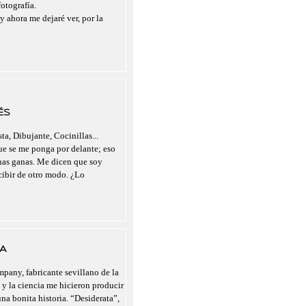
otografía.
y ahora me dejaré ver, por la
ÉS
ta, Dibujante, Cocinillas...
que se me ponga por delante; eso
chas ganas. Me dicen que soy
rcibir de otro modo. ¿Lo
A
pany, fabricante sevillano de la
 y la ciencia me hicieron producir
a bonita historia. “Desiderata”,