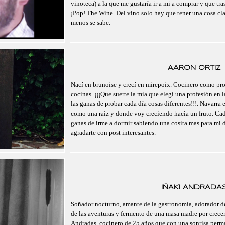
vinoteca) a la que me gustaría ir a mi a comprar y que tr
¡Pop! The Wine. Del vino solo hay que tener una cosa cl
menos se sabe.
AARON ORTIZ
Nací en brunoise y crecí en mirepoix. Cocinero como pro
cocinas. ¡¡¡Que suerte la mia que elegí una profesión en l
las ganas de probar cada día cosas diferentes!!!. Navarra 
como una raíz y donde voy creciendo hacia un fruto. Cad
ganas de irme a dormir sabiendo una cosita mas para mi 
agradarte con post interesantes.
IÑAKI ANDRADA
Soñador nocturno, amante de la gastronomía, adorador de
de las aventuras y fermento de una masa madre por crecer.
Andradas, cocinero de 25 años que con una sonrisa perma