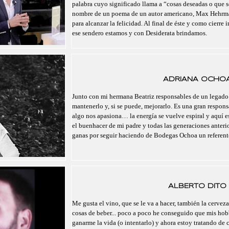
palabra cuyo significado llama a “cosas deseadas o que se
nombre de un poema de un autor americano, Max Hehrma
para alcanzar la felicidad. Al final de éste y como cierre 
ese sendero estamos y con Desiderata brindamos.
ADRIANA OCHO
Junto con mi hermana Beatriz responsables de un legado
mantenerlo y, si se puede, mejorarlo. Es una gran respo
algo nos apasiona… la energía se vuelve espiral y aquí 
el buenhacer de mi padre y todas las generaciones anteri
ganas por seguir haciendo de Bodegas Ochoa un referent
ALBERTO DITO
Me gusta el vino, que se le va a hacer, también la cerveza,
cosas de beber... poco a poco he conseguido que mis hobb
ganarme la vida (o intentarlo) y ahora estoy tratando de c