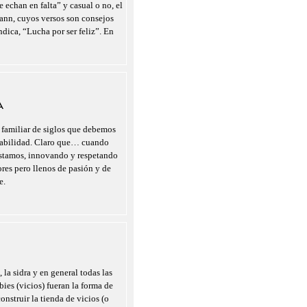
 echan en falta” y casual o no, el
nn, cuyos versos son consejos
indica, “Lucha por ser feliz”. En
A
 familiar de siglos que debemos
nsabilidad. Claro que… cuando
estamos, innovando y respetando
ores pero llenos de pasión y de
e.
 la sidra y en general todas las
ies (vicios) fueran la forma de
onstruir la tienda de vicios (o