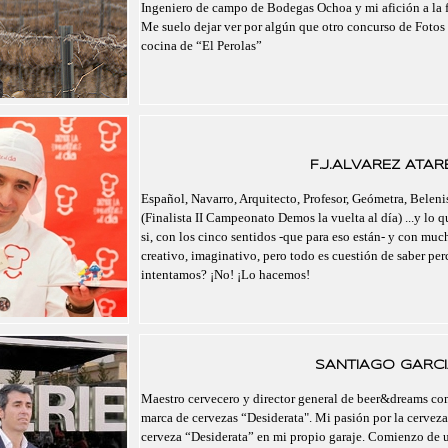
Ingeniero de campo de Bodegas Ochoa y mi afición a la f
Me suelo dejar ver por algún que otro concurso de Fotos 
cocina de “El Perolas”
F.J.ALVAREZ ATAR
Español, Navarro, Arquitecto, Profesor, Geómetra, Belenis
(Finalista II Campeonato Demos la vuelta al día) ...y lo 
si, con los cinco sentidos -que para eso están- y con mu
creativo, imaginativo, pero todo es cuestión de saber pe
intentamos? ¡No! ¡Lo hacemos!
SANTIAGO GARCI
Maestro cervecero y director general de beer&dreams com
marca de cervezas “Desiderata". Mi pasión por la cerveza
cerveza “Desiderata” en mi propio garaje. Comienzo de un