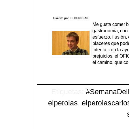
Escrito por EL PEROLAS
Me gusta comer bi
gastronomía, cocin
esfuerzo, ilusión
placeres que pode
Intento, con la ay
prejuicios, el O
el camino, que co
Etiquetas:
#SemanaDel
elperolas
,
elperolascarlo