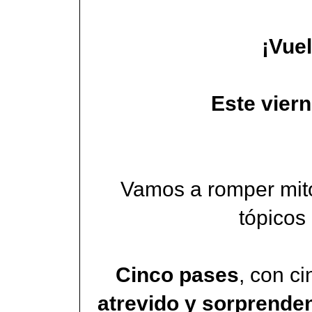
¡Vue
Este viern
Vamos a romper mitos
tópicos
Cinco pases
, con c
atrevido y sorprende