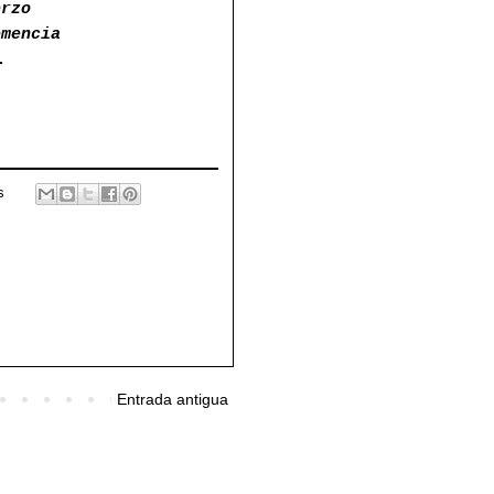
erzo
emencia
.
s
Entrada antigua