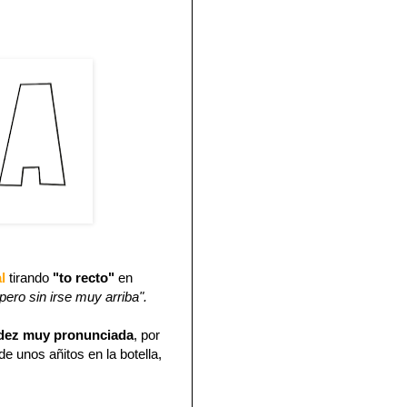
al
tirando
"to recto"
en
pero sin irse muy arriba".
idez muy pronunciada
, por
e unos añitos en la botella,