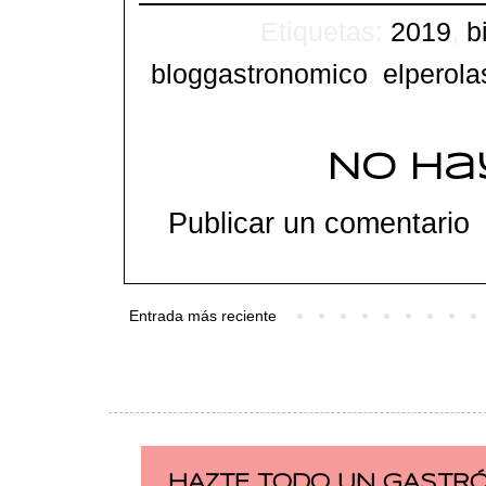
Etiquetas:
2019
,
b
bloggastronomico
,
elperola
No ha
Publicar un comentario
Entrada más reciente
HAZTE TODO UN GASTRÓ