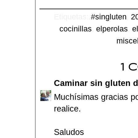
Etiquetas:
#singluten
,
2
cocinillas
,
elperolas
,
e
misce
1 
Caminar sin gluten
di
Muchísimas gracias po
realice.
Saludos