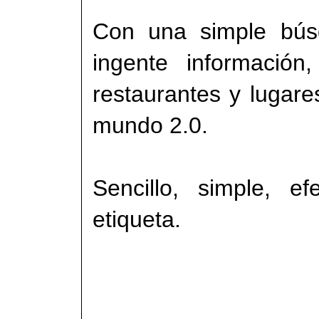
C
on una simple bú
ingente info
rmación
,
restaurantes
y
lugare
mundo 2.0.
Sencillo, simple, ef
etiqueta
.