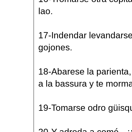
lao.
17-Indendar levandarse 
gojones.
18-Abarese la parienta, 
a la bassura y te morma
19-Tomarse odro güisqu
20-Y adroda a comé...¿y