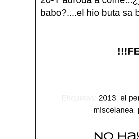
babo?....el hio buta sa b
!!!F
Etiquetas:
2013
,
el pe
miscelanea
,
No ha