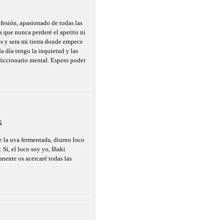
fesión, apasionado de todas las
a que nunca perderé el apetito ni
es y sera mi tierra donde empece
a día tengo la inquietud y las
diccionario mental. Espero poder
S
 la uva fermentada, diurno loco
 Sí, el loco soy yo, Iñaki
nente os acercaré todas las