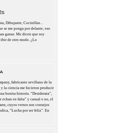
ÉS
ta, Dibujante, Cocinillas...
que se me ponga por delante; eso
chas ganas. Me dicen que soy
rcibir de otro modo. ¿Lo
A
pany, fabricante sevillano de la
 y la ciencia me hicieron producir
a bonita historia. “Desiderata”,
 echan en falta” y casual o no, el
nn, cuyos versos son consejos
indica, “Lucha por ser feliz”. En