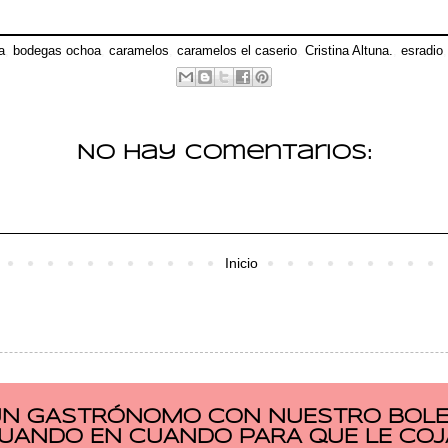
a
,
bodegas ochoa
,
caramelos
,
caramelos el caserio
,
Cristina Altuna.
,
esradio
No hay comentarios:
Inicio
UN GASTRÓNOMO CON NUESTRO BOLET
CUANDO EN CUANDO PARA QUE LE COJ