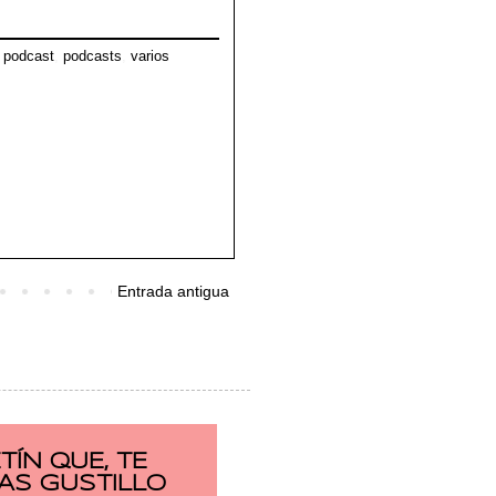
,
podcast
,
podcasts
,
varios
Entrada antigua
ÍN QUE, TE
AS GUSTILLO