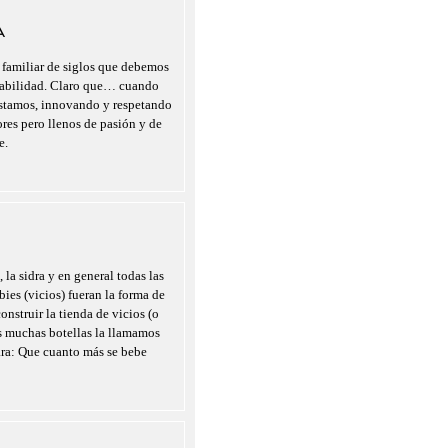
A
 familiar de siglos que debemos
nsabilidad. Claro que… cuando
estamos, innovando y respetando
ores pero llenos de pasión y de
e.
 la sidra y en general todas las
ies (vicios) fueran la forma de
onstruir la tienda de vicios (o
as muchas botellas la llamamos
ara: Que cuanto más se bebe