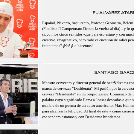
F.J.ALVAREZ ATAR
Español, Navarro, Arquitecto, Profesor, Geómetra, Belenis
(Finalista II Campeonato Demos la vuelta al día) ...y lo 
si, con los cinco sentidos -que para eso están- y con mu
creativo, imaginativo, pero todo es cuestión de saber pe
intentamos? ¡No! ¡Lo hacemos!
SANTIAGO GARCI
Maestro cervecero y director general de beer&dreams com
marca de cervezas “Desiderata". Mi pasión por la cerveza
cerveza “Desiderata” en mi propio garaje. Comienzo de un
palabra cuyo significado llama a “cosas deseadas o que se
nombre de un poema de un autor americano, Max Hehrma
para alcanzar la felicidad. Al final de éste y como cierre 
ese sendero estamos y con Desiderata brindamos.