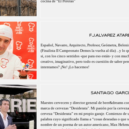
cocina de “El Perolas”
F.J.ALVAREZ ATAR
Español, Navarro, Arquitecto, Profesor, Geómetra, Belenis
(Finalista II Campeonato Demos la vuelta al día) ...y lo 
si, con los cinco sentidos -que para eso están- y con mu
creativo, imaginativo, pero todo es cuestión de saber pe
intentamos? ¡No! ¡Lo hacemos!
SANTIAGO GARCI
Maestro cervecero y director general de beer&dreams com
marca de cervezas “Desiderata". Mi pasión por la cerveza
cerveza “Desiderata” en mi propio garaje. Comienzo de un
palabra cuyo significado llama a “cosas deseadas o que se
nombre de un poema de un autor americano, Max Hehrma