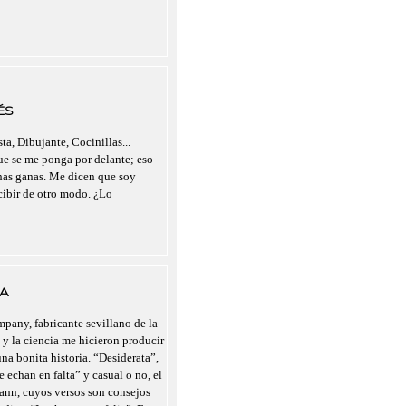
ÉS
ta, Dibujante, Cocinillas...
que se me ponga por delante; eso
chas ganas. Me dicen que soy
rcibir de otro modo. ¿Lo
A
pany, fabricante sevillano de la
 y la ciencia me hicieron producir
a bonita historia. “Desiderata”,
 echan en falta” y casual o no, el
nn, cuyos versos son consejos