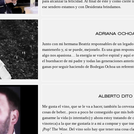
para alcanzar la felicidad. Al final de éste y como cierre 
ese sendero estamos y con Desiderata brindamos.
ADRIANA OCHO
Junto con mi hermana Beatriz responsables de un legado
mantenerlo y, si se puede, mejorarlo. Es una gran respo
algo nos apasiona… la energía se vuelve espiral y aquí 
el buenhacer de mi padre y todas las generaciones anteri
ganas por seguir haciendo de Bodegas Ochoa un referent
ALBERTO DITO
Me gusta el vino, que se le va a hacer, también la cerveza,
cosas de beber... poco a poco he conseguido que mis hobb
ganarme la vida (o intentarlo) y ahora estoy tratando de c
vinoteca) a la que me gustaría ir a mi a comprar y que tr
¡Pop! The Wine. Del vino solo hay que tener una cosa cl