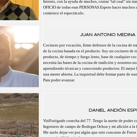
Intento, con la ayuda de muchos, contar "tal cual" sin tra
OFICIO de todas esas PERSONAS.Espero hacer muchos a
comience el espectáculo.
JUAN ANTONIO MEDINA 
Cocinero por vocación, firme defensor de la cocina de tra
de la cocina basada en el producto. Soy un cocinero de t
producto, de tiempo y fuego lento, base de cualquier co
necesita las bases de la cocina de tradición y nosotros 
aprendiendo técnicas y conociendo productos. El mejor 
una mente abierta. La inquietud debe formar parte de nu
Para poder avanzar.
DANIEL ANDIÓN ESPI
VitiFotógrafo cosecha del 77. Tengo la suerte de poder 
Ingeniero de campo de Bodegas Ochoa y mi afición a la f
Me suelo dejar ver por algún que otro concurso de Fotos 