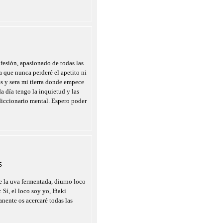
fesión, apasionado de todas las
a que nunca perderé el apetito ni
es y sera mi tierra donde empece
a día tengo la inquietud y las
diccionario mental. Espero poder
S
 la uva fermentada, diurno loco
 Sí, el loco soy yo, Iñaki
nente os acercaré todas las