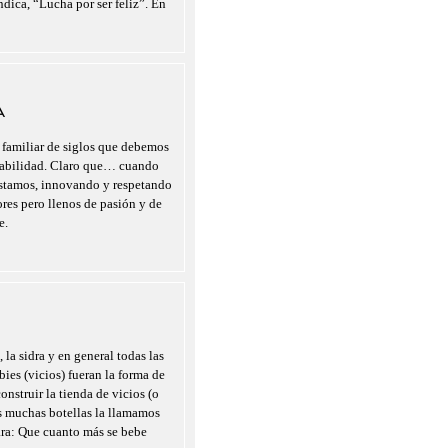
indica, “Lucha por ser feliz”. En
A
 familiar de siglos que debemos
nsabilidad. Claro que… cuando
estamos, innovando y respetando
ores pero llenos de pasión y de
e.
 la sidra y en general todas las
ies (vicios) fueran la forma de
onstruir la tienda de vicios (o
as muchas botellas la llamamos
ara: Que cuanto más se bebe