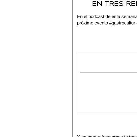
EN TRES RE
En el podcast de esta semana 
próximo evento #gastrocultur
Y en para refrescarnos te tra