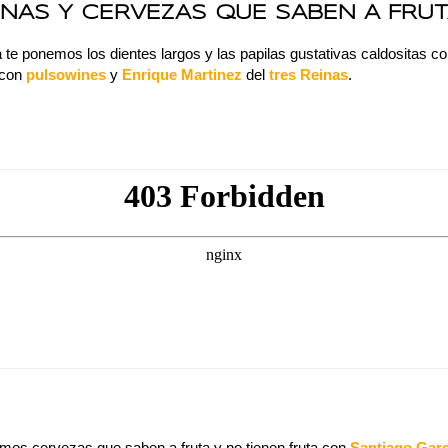
INAS Y CERVEZAS QUE SABEN A FRUTA
te ponemos los dientes largos y las papilas gustativas caldositas con
 con
pulsowines
y
Enrique Martinez
del
tres Reinas
.
emos cervezas que saben a fruta y no tienen fruta con
Santiago Garc