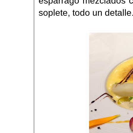
espárrago mezclados c
soplete, todo un detalle