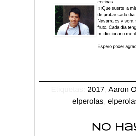
cocinas.
¡¡¡Que suerte la mi
de probar cada día 
Navarra es y sera 
fruto. Cada día ten
mi diccionario ment
Espero poder agrad
Etiquetas:
2017
,
Aaron O
elperolas
,
elperola
No ha