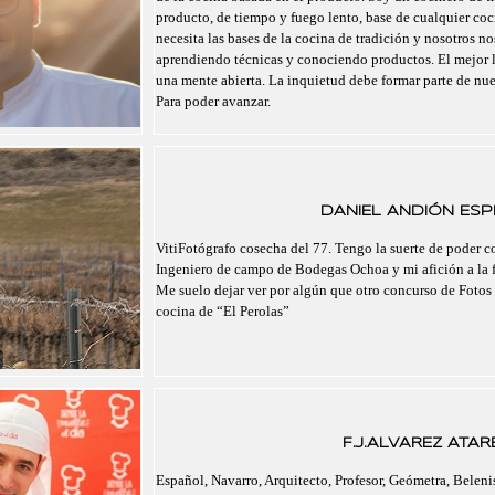
producto, de tiempo y fuego lento, base de cualquier co
necesita las bases de la cocina de tradición y nosotros 
aprendiendo técnicas y conociendo productos. El mejor 
una mente abierta. La inquietud debe formar parte de nu
Para poder avanzar.
DANIEL ANDIÓN ESPI
VitiFotógrafo cosecha del 77. Tengo la suerte de poder 
Ingeniero de campo de Bodegas Ochoa y mi afición a la f
Me suelo dejar ver por algún que otro concurso de Fotos 
cocina de “El Perolas”
F.J.ALVAREZ ATAR
Español, Navarro, Arquitecto, Profesor, Geómetra, Belenis