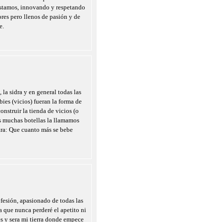
estamos, innovando y respetando
ores pero llenos de pasión y de
e.
 la sidra y en general todas las
ies (vicios) fueran la forma de
onstruir la tienda de vicios (o
as muchas botellas la llamamos
ara: Que cuanto más se bebe
fesión, apasionado de todas las
a que nunca perderé el apetito ni
es y sera mi tierra donde empece