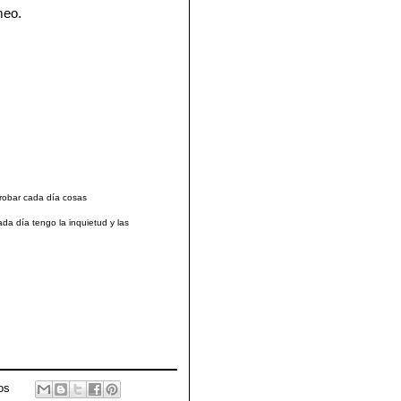
meo
.
probar cada día cosas
da día tengo la inquietud y las
os