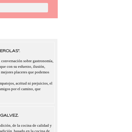
EROLAS".
a conversación sobre gastronomía,
 que con su esfuerzo, ilusión,
s mejores placeres que podemos
mpatojos, acritud ni prejuicios, el
migos por el camino, que
GALVEZ.
dición, de la cocina de calidad y
radición, basado en la cocina de