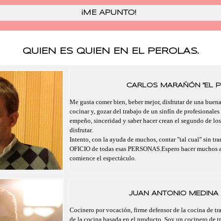
QUIEN ES QUIEN EN EL PEROLAS.
CARLOS MARAÑÓN "EL P
Me gusta comer bien, beber mejor, disfrutar de una buen
cocinar y, gozar del trabajo de un sinfín de profesionales
empeño, sinceridad y saber hacer crean el segundo de lo
disfrutar.
Intento, con la ayuda de muchos, contar "tal cual" sin tra
OFICIO de todas esas PERSONAS.Espero hacer muchos a
comience el espectáculo.
JUAN ANTONIO MEDINA 
Cocinero por vocación, firme defensor de la cocina de tra
de la cocina basada en el producto. Soy un cocinero de t