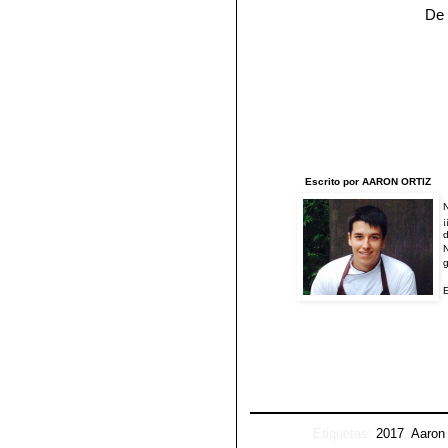
De 
Escrito por AARON ORTIZ
N
¡
d
N
g
E
Etiquetas:
2017
,
Aaron 