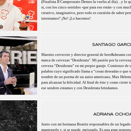
(Finalista II Campeonato Demos la vuelta al día) ...y lo 
si, con los cinco sentidos -que para eso están- y con mu
creativo, imaginativo, pero todo es cuestión de saber pe
intentamos? ¡No! ¡Lo hacemos!
SANTIAGO GARCI
Maestro cervecero y director general de beer&dreams com
marca de cervezas “Desiderata". Mi pasión por la cerveza
cerveza “Desiderata” en mi propio garaje. Comienzo de un
palabra cuyo significado llama a “cosas deseadas o que se
nombre de un poema de un autor americano, Max Hehrma
para alcanzar la felicidad. Al final de éste y como cierre 
ese sendero estamos y con Desiderata brindamos.
ADRIANA OCHO
Junto con mi hermana Beatriz responsables de un legado
mantenerlo y, si se puede, mejorarlo. Es una gran respo