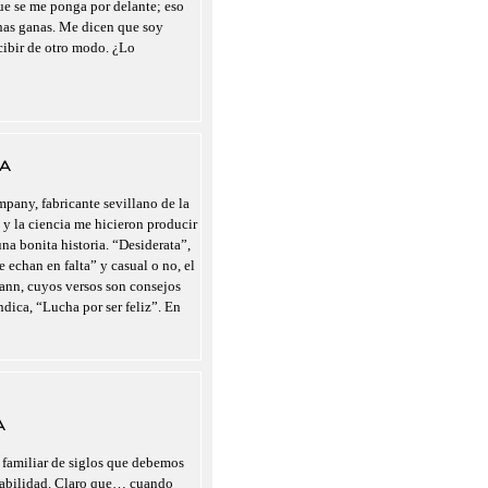
que se me ponga por delante; eso
chas ganas. Me dicen que soy
rcibir de otro modo. ¿Lo
A
pany, fabricante sevillano de la
 y la ciencia me hicieron producir
a bonita historia. “Desiderata”,
 echan en falta” y casual o no, el
nn, cuyos versos son consejos
indica, “Lucha por ser feliz”. En
A
 familiar de siglos que debemos
nsabilidad. Claro que… cuando