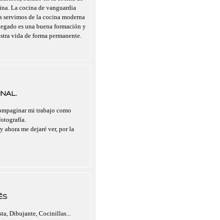
cina. La cocina de vanguardia
nos servimos de la cocina moderna
legado es una buena formación y
estra vida de forma permanente.
NAL.
compaginar mi trabajo como
otografía.
y ahora me dejaré ver, por la
ÉS
ta, Dibujante, Cocinillas...