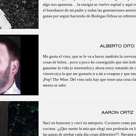
algo nos apasiona… la energía se vuelve espiral y aquí 
el buenhacer de mi padre y todas las generaciones anteri
ganas por seguir haciendo de Bodegas Ochoa un referent
ALBERTO DITO
Me gusta el vino, que se le va a hacer, también la cerveza,
cosas de beber... poco a poco he conseguido que mis hobb
ganarme la vida (o intentarlo) y ahora estoy tratando de c
vinoteca) a la que me gustaría ir a mi a comprar y que tr
¡Pop! The Wine. Del vino solo hay que tener una cosa cl
menos se sabe.
AARON ORTIZ
Nací en brunoise y crecí en mirepoix. Cocinero como pro
cocinas. ¡¡¡Que suerte la mia que elegí una profesión en l
las ganas de probar cada día cosas diferentes!!!. Navarra 