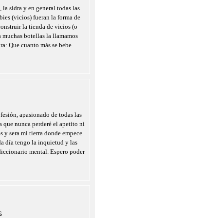
 la sidra y en general todas las
ies (vicios) fueran la forma de
onstruir la tienda de vicios (o
as muchas botellas la llamamos
ara: Que cuanto más se bebe
fesión, apasionado de todas las
a que nunca perderé el apetito ni
es y sera mi tierra donde empece
a día tengo la inquietud y las
diccionario mental. Espero poder
S