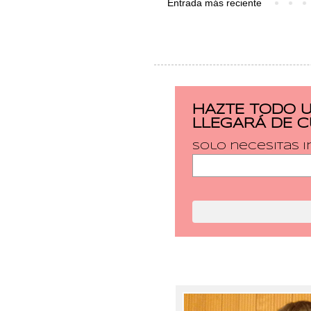
Entrada más reciente
HAZTE TODO 
LLEGARÁ DE 
Solo necesitas i