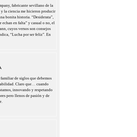
pany, fabricante sevillano de la
 y la ciencia me hicieron producir
a bonita historia. “Desiderata”,
 echan en falta” y casual o no, el
nn, cuyos versos son consejos
indica, “Lucha por ser feliz”. En
A
 familiar de siglos que debemos
nsabilidad. Claro que… cuando
estamos, innovando y respetando
ores pero llenos de pasión y de
e.