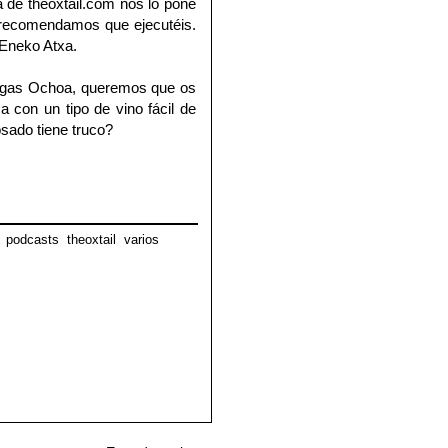
ía de
theoxtail.com
nos lo pone
os recomendamos que ejecutéis.
 Eneko Atxa.
gas Ochoa
, queremos que os
a con un tipo de vino fácil de
sado tiene truco?
,
podcasts
,
theoxtail
,
varios