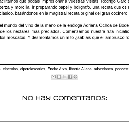
acilitamos que podáis impresionar a vuestras visitas. Rodrigo Garc
, berza y morcilla. Ir preparando papel y bolígrafo, una receta que 
 clásico, basándonos en la magistral receta original del gran cocinero
el mundo del vino de la mano de la enóloga Adriana Ochoa de
Bode
o de los nectares más preciados. Comenzamos nuestra ruta iniciátic
r, los moscatos. Y desmontamos un mito ¿sabíais que el lambrusco ro
a
,
elperolas
,
elperolascarlos
,
Eneko Atxa
,
librería Aliana
,
miscelanea
,
podcast
No hay comentarios: