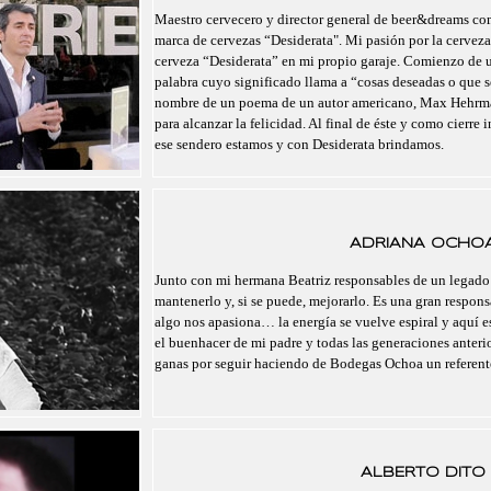
Maestro cervecero y director general de beer&dreams com
marca de cervezas “Desiderata". Mi pasión por la cerveza
cerveza “Desiderata” en mi propio garaje. Comienzo de un
palabra cuyo significado llama a “cosas deseadas o que se
nombre de un poema de un autor americano, Max Hehrma
para alcanzar la felicidad. Al final de éste y como cierre 
ese sendero estamos y con Desiderata brindamos.
ADRIANA OCHO
Junto con mi hermana Beatriz responsables de un legado
mantenerlo y, si se puede, mejorarlo. Es una gran respo
algo nos apasiona… la energía se vuelve espiral y aquí 
el buenhacer de mi padre y todas las generaciones anteri
ganas por seguir haciendo de Bodegas Ochoa un referent
ALBERTO DITO