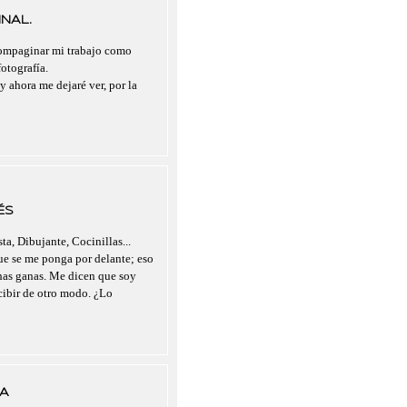
NAL.
compaginar mi trabajo como
otografía.
y ahora me dejaré ver, por la
ÉS
ta, Dibujante, Cocinillas...
que se me ponga por delante; eso
chas ganas. Me dicen que soy
rcibir de otro modo. ¿Lo
A