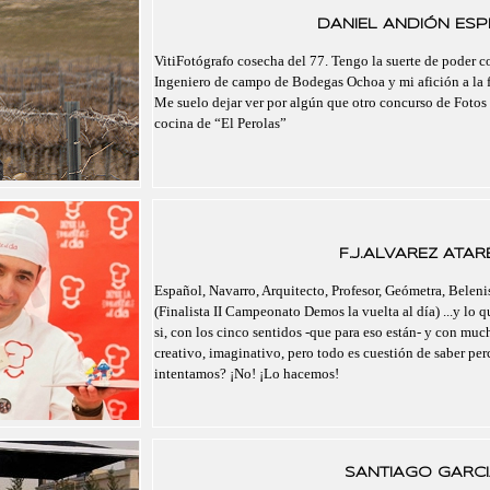
DANIEL ANDIÓN ESPI
VitiFotógrafo cosecha del 77. Tengo la suerte de poder 
Ingeniero de campo de Bodegas Ochoa y mi afición a la f
Me suelo dejar ver por algún que otro concurso de Fotos 
cocina de “El Perolas”
F.J.ALVAREZ ATAR
Español, Navarro, Arquitecto, Profesor, Geómetra, Belenis
(Finalista II Campeonato Demos la vuelta al día) ...y lo 
si, con los cinco sentidos -que para eso están- y con mu
creativo, imaginativo, pero todo es cuestión de saber pe
intentamos? ¡No! ¡Lo hacemos!
SANTIAGO GARCI