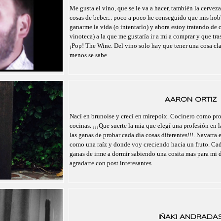
Me gusta el vino, que se le va a hacer, también la cerveza,
cosas de beber... poco a poco he conseguido que mis hobb
ganarme la vida (o intentarlo) y ahora estoy tratando de c
vinoteca) a la que me gustaría ir a mi a comprar y que tr
¡Pop! The Wine. Del vino solo hay que tener una cosa cl
menos se sabe.
AARON ORTIZ
Nací en brunoise y crecí en mirepoix. Cocinero como pro
cocinas. ¡¡¡Que suerte la mia que elegí una profesión en l
las ganas de probar cada día cosas diferentes!!!. Navarra 
como una raíz y donde voy creciendo hacia un fruto. Cad
ganas de irme a dormir sabiendo una cosita mas para mi 
agradarte con post interesantes.
IÑAKI ANDRADA