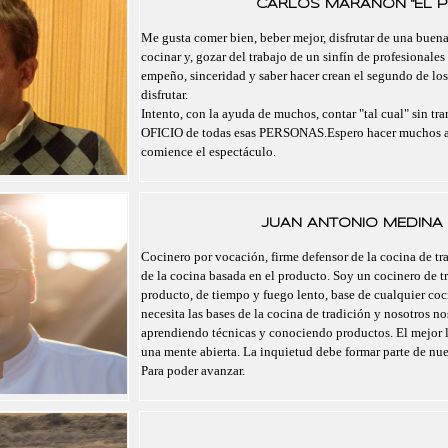
CARLOS MARAÑÓN "EL P
Me gusta comer bien, beber mejor, disfrutar de una buen
cocinar y, gozar del trabajo de un sinfín de profesionales
empeño, sinceridad y saber hacer crean el segundo de lo
disfrutar.
Intento, con la ayuda de muchos, contar "tal cual" sin tra
OFICIO de todas esas PERSONAS.Espero hacer muchos a
comience el espectáculo.
JUAN ANTONIO MEDINA 
Cocinero por vocación, firme defensor de la cocina de tra
de la cocina basada en el producto. Soy un cocinero de t
producto, de tiempo y fuego lento, base de cualquier co
necesita las bases de la cocina de tradición y nosotros 
aprendiendo técnicas y conociendo productos. El mejor 
una mente abierta. La inquietud debe formar parte de nu
Para poder avanzar.