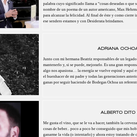
palabra cuyo significado llama a “cosas deseadas o que se
nombre de un poema de un autor americano, Max Hehrma
para alcanzar la felicidad. Al final de éste y como cierre 
ese sendero estamos y con Desiderata brindamos.
ADRIANA OCHO
Junto con mi hermana Beatriz responsables de un legado
mantenerlo y, si se puede, mejorarlo. Es una gran respo
algo nos apasiona… la energía se vuelve espiral y aquí 
el buenhacer de mi padre y todas las generaciones anteri
ganas por seguir haciendo de Bodegas Ochoa un referent
ALBERTO DITO
Me gusta el vino, que se le va a hacer, también la cerveza,
cosas de beber... poco a poco he conseguido que mis hobb
ganarme la vida (o intentarlo) y ahora estoy tratando de c