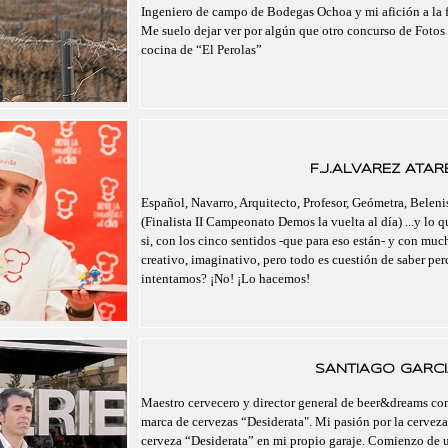
Ingeniero de campo de Bodegas Ochoa y mi afición a la f
Me suelo dejar ver por algún que otro concurso de Fotos 
cocina de “El Perolas”
F.J.ALVAREZ ATAR
Español, Navarro, Arquitecto, Profesor, Geómetra, Belenis
(Finalista II Campeonato Demos la vuelta al día) ...y lo 
si, con los cinco sentidos -que para eso están- y con mu
creativo, imaginativo, pero todo es cuestión de saber pe
intentamos? ¡No! ¡Lo hacemos!
SANTIAGO GARCI
Maestro cervecero y director general de beer&dreams com
marca de cervezas “Desiderata". Mi pasión por la cerveza
cerveza “Desiderata” en mi propio garaje. Comienzo de un