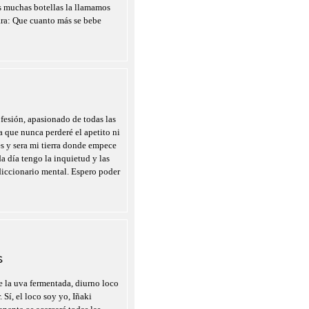
as muchas botellas la llamamos
ara: Que cuanto más se bebe
fesión, apasionado de todas las
a que nunca perderé el apetito ni
es y sera mi tierra donde empece
a día tengo la inquietud y las
diccionario mental. Espero poder
S
 la uva fermentada, diurno loco
 Sí, el loco soy yo, Iñaki