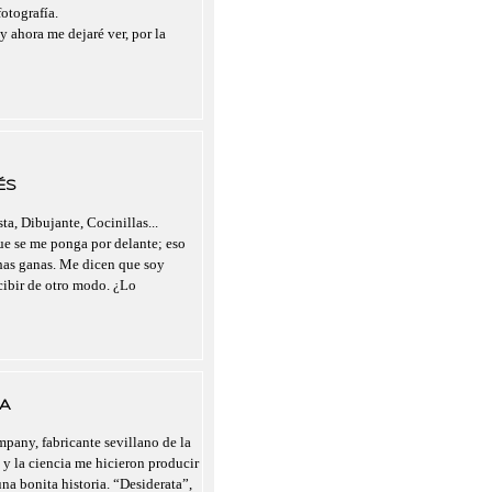
otografía.
y ahora me dejaré ver, por la
ÉS
ta, Dibujante, Cocinillas...
que se me ponga por delante; eso
chas ganas. Me dicen que soy
rcibir de otro modo. ¿Lo
A
pany, fabricante sevillano de la
 y la ciencia me hicieron producir
a bonita historia. “Desiderata”,