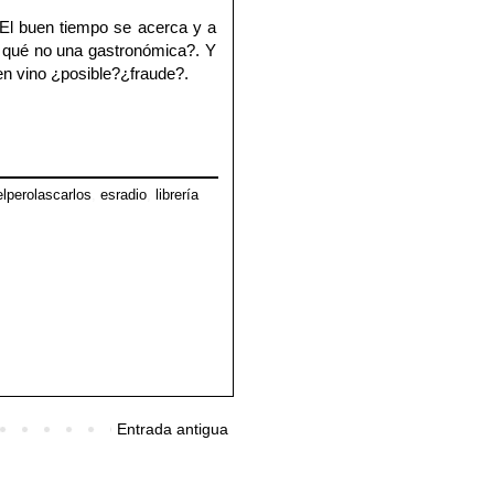
El buen tiempo se acerca y a
r qué no una gastronómica?. Y
en vino ¿posible?¿fraude?.
elperolascarlos
,
esradio
,
librería
Entrada antigua