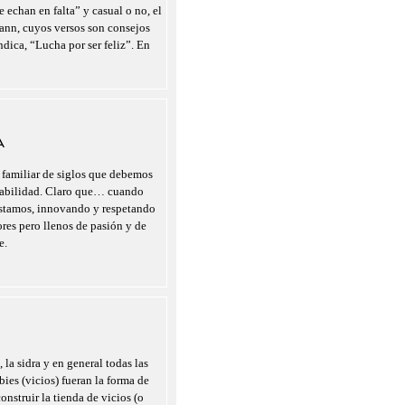
 echan en falta” y casual o no, el
nn, cuyos versos son consejos
indica, “Lucha por ser feliz”. En
A
 familiar de siglos que debemos
nsabilidad. Claro que… cuando
estamos, innovando y respetando
ores pero llenos de pasión y de
e.
 la sidra y en general todas las
ies (vicios) fueran la forma de
onstruir la tienda de vicios (o